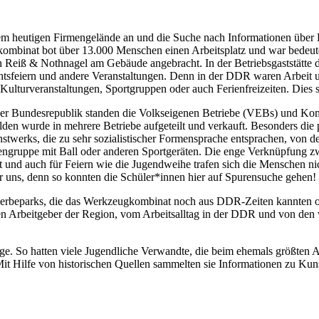
em heutigen Firmengelände an und die Suche nach Informationen über
nat bot über 13.000 Menschen einen Arbeitsplatz und war bedeutend
eiß & Nothnagel am Gebäude angebracht. In der Betriebsgaststätte des
sfeiern und andere Veranstaltungen. Denn in der DDR waren Arbeit und 
Kulturveranstaltungen, Sportgruppen oder auch Ferienfreizeiten. Dies s
Bundesrepublik standen die Volkseigenen Betriebe (VEBs) und Kombi
 wurde in mehrere Betriebe aufgeteilt und verkauft. Besonders die pol
twerks, die zu sehr sozialistischer Formensprache entsprachen, von de
rengruppe mit Ball oder anderen Sportgeräten. Die enge Verknüpfung zw
 und auch für Feiern wie die Jugendweihe trafen sich die Menschen nic
ür uns, denn so konnten die Schüler*innen hier auf Spurensuche gehen!
erbeparks, die das Werkzeugkombinat noch aus DDR-Zeiten kannten oder
n Arbeitgeber der Region, vom Arbeitsalltag in der DDR und von den ve
. So hatten viele Jugendliche Verwandte, die beim ehemals größten Ar
it Hilfe von historischen Quellen sammelten sie Informationen zu Kuns