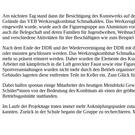
Am nächsten Tag stand dann die Besichtigung des Kunstwerks auf d
Gelände das VEB Werkzeugkombinat Schmalkalden. Das Werkzeugkombi
eingeweiht wurde, wurde auch die Figurengruppe aus Aluminium von R
auch die Belegschaft und deren Familien für Jugendweihen, Weihnacht
und verschiedene Aktivitäten für ihre Beschäftigten wie zum Beispiel 
Nach dem Ende der DDR und der Wiedervereinigung der DDR mit der 
oder mussten geschlossen werden. Das Werkzeugkombinat Schmalkalden
mehr so präsent erinnert werden. Daher wurden die Elemente des Kuns
Arbeiter mit kämpferisch in die Luft gereckter Faust sowie eine Figu
Sportveranstaltungen wurden nicht mehr durch den Betrieb organisiert
Gebäudes lagerten diese entfernten Teile im Keller ein. Zum Glück f
Dabei halfen spontan einige Mitarbeiter des heutigen Mendritzki Gew
Schüler*innen von der Bedeutung des Kombinats als einen der größte
Betriebsgaststätte stattfanden.
Im Laufe der Projekttage traten immer mehr Anknüpfungspunkte zutage
kannten. Zurück in der Schule begann die Gruppe zu recherchieren. M