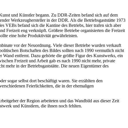
 Kunst und Künstler begann. Zu DDR-Zeiten befand sich auf dem
er Werkzeughersteller in der DDR. Als die Betriebsgaststätte 1973
 VEBs befand sich die Kantine des Betriebs, hier trafen sich aber
Freizeit eng verknüpft. Größere Betriebe organisierten die Freizeit
ollte eine hohe Produktivität gewährleisten.
nate vor der Neuordnung. Viele dieser Betriebe wurden verkauft
itischen Botschaften des Bildes sollten nach 1990 vermutlich nicht
r Wand entfernt. Dazu gehörte die größte Figur des Kunstwerks, ein
ischen Freizeit und Arbeit gab es nach 1990 nicht mehr, private
ht mehr in der Betriebsgaststätte. Die neuen Eigentümer des
 sogar selbst dort beschäftigt waren. Sie erzählten den
rschiedenen Feierlichkeiten, die in der ehemaligen
beitgeber der Region arbeiteten und das Wandbild aus dieser Zeit
twerk und Künstlern, die ihnen noch fehlten.